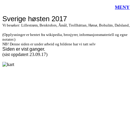
MENY
Sverige høsten 2017
Vi besøker: Lillestrøm, Benktsfors, Åmål, Trollhättan, Hønø, Bohulän, Dalsland,
(Opplysninger er hentet fra wikipedia, brosjyrer, informasjonsmateriell og egne
notater.)
NB! Denne siden er under arbeid og bildene har vi tatt selv
Siden er vist
ganger.
(sist oppdatert 23.09.17)