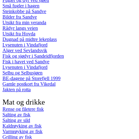
Fugler og dyr ved sjøen
Små fugler i hagen
Steinkobbe på Sandve
Bilder fra Sandve
Utsikt fra min veranda
Rådyr langs veien
Utsikt fra Hovda
Dugnad på midtre lekeplass
Lysenuten i Vindafjord
Alger ved Sevlandsvik
Fisk og sjødyr i Sandeidfjorden
Fisk i havet ved Sandve
Lysenuten i Vindafjord
Selbu og Selbusjøen
BE-dagene på Storefjell 1999
Gamle postkort fra Vikedal
Jakten på rotta
Mat og drikke
Rense og filetere fisk
Salting av fisk
Salting av sild
Kaldrøyking av fisk
Varmrøyking av fisk
Grilling av fisk