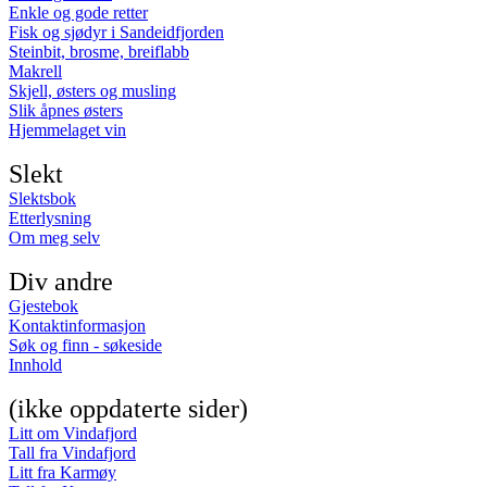
Enkle og gode retter
Fisk og sjødyr i Sandeidfjorden
Steinbit, brosme, breiflabb
Makrell
Skjell, østers og musling
Slik åpnes østers
Hjemmelaget vin
Slekt
Slektsbok
Etterlysning
Om meg selv
Div andre
Gjestebok
Kontaktinformasjon
Søk og finn - søkeside
Innhold
(ikke oppdaterte sider)
Litt om Vindafjord
Tall fra Vindafjord
Litt fra Karmøy