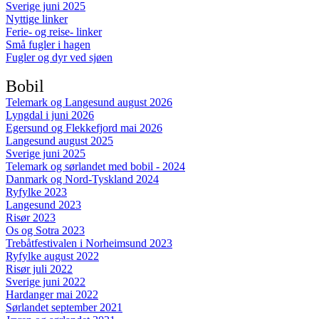
Sverige juni 2025
Nyttige linker
Ferie- og reise- linker
Små fugler i hagen
Fugler og dyr ved sjøen
Bobil
Telemark og Langesund august 2026
Lyngdal i juni 2026
Egersund og Flekkefjord mai 2026
Langesund august 2025
Sverige juni 2025
Telemark og sørlandet med bobil - 2024
Danmark og Nord-Tyskland 2024
Ryfylke 2023
Langesund 2023
Risør 2023
Os og Sotra 2023
Trebåtfestivalen i Norheimsund 2023
Ryfylke august 2022
Risør juli 2022
Sverige juni 2022
Hardanger mai 2022
Sørlandet september 2021