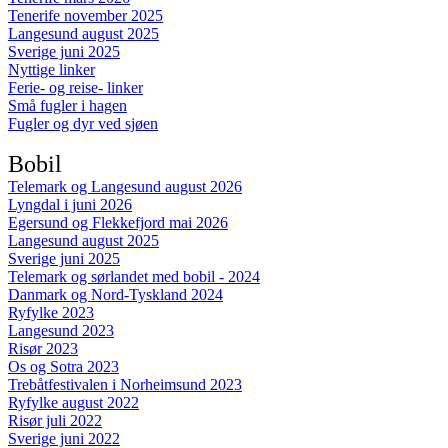
Tenerife november 2025
Langesund august 2025
Sverige juni 2025
Nyttige linker
Ferie- og reise- linker
Små fugler i hagen
Fugler og dyr ved sjøen
Bobil
Telemark og Langesund august 2026
Lyngdal i juni 2026
Egersund og Flekkefjord mai 2026
Langesund august 2025
Sverige juni 2025
Telemark og sørlandet med bobil - 2024
Danmark og Nord-Tyskland 2024
Ryfylke 2023
Langesund 2023
Risør 2023
Os og Sotra 2023
Trebåtfestivalen i Norheimsund 2023
Ryfylke august 2022
Risør juli 2022
Sverige juni 2022