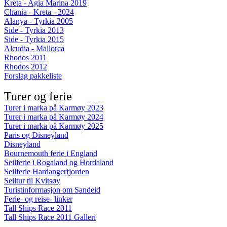
Kreta - Agia Marina 2019
Chania - Kreta - 2024
Alanya - Tyrkia 2005
Side - Tyrkia 2013
Side - Tyrkia 2015
Alcudia - Mallorca
Rhodos 2011
Rhodos 2012
Forslag pakkeliste
Turer og ferie
Turer i marka på Karmøy 2023
Turer i marka på Karmøy 2024
Turer i marka på Karmøy 2025
Paris og Disneyland
Disneyland
Bournemouth ferie i England
Seilferie i Rogaland og Hordaland
Seilferie Hardangerfjorden
Seiltur til Kvitsøy
Turistinformasjon om Sandeid
Ferie- og reise- linker
Tall Ships Race 2011
Tall Ships Race 2011 Galleri