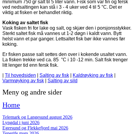
minimum 750 gr salt til 5 liter vann.
Fisk som var fin og fersk
ved nedsaltingen kan stå i 3 - 4 uker ved 4 til 5 °C. Det er
viktig at fisken er behandlet riktig.
Koking av saltet fisk
Vask fisken fri for lake og salt, og skjær den i porsjonsstykker.
Sterkt saltet fisk må vannes ut 1-2 døgn i kaldt vann. Bytt
helst vann et par ganger. Lettsaltet fisk bør ikke vannes før
koking.
Er fisken passe salt settes den over i kokende usaltet
vann.
La fisken trekke ved ca. 85 °C
i 10 -12 min. Salt fisk trenger
litt lenger tid enn fersk fisk.
|
Til hovedsiden
|
Salting av fisk
|
Kaldrøyking av fisk
|
Varmrøyking av fisk
|
Salting av sild
Meny og andre sider
Home
Telemark og Langesund august 2026
Lyngdal i juni 2026
Egersund og Flekkefjord mai 2026
Tenerife mars 2026