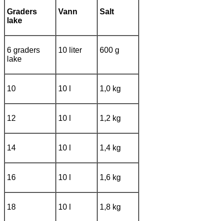
Graders
Vann
Salt
lake
6 graders
10 liter
600 g
lake
10
10 l
1,0 kg
12
10 l
1,2 kg
14
10 l
1,4 kg
16
10 l
1,6 kg
18
10 l
1,8 kg