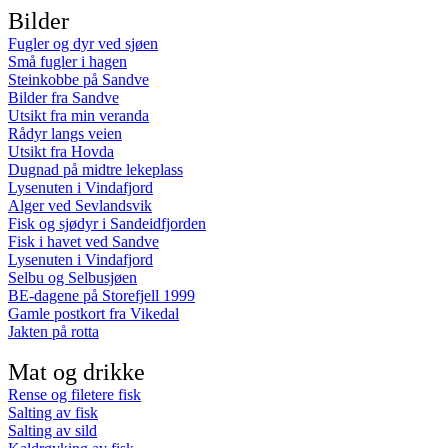
Bilder
Fugler og dyr ved sjøen
Små fugler i hagen
Steinkobbe på Sandve
Bilder fra Sandve
Utsikt fra min veranda
Rådyr langs veien
Utsikt fra Hovda
Dugnad på midtre lekeplass
Lysenuten i Vindafjord
Alger ved Sevlandsvik
Fisk og sjødyr i Sandeidfjorden
Fisk i havet ved Sandve
Lysenuten i Vindafjord
Selbu og Selbusjøen
BE-dagene på Storefjell 1999
Gamle postkort fra Vikedal
Jakten på rotta
Mat og drikke
Rense og filetere fisk
Salting av fisk
Salting av sild