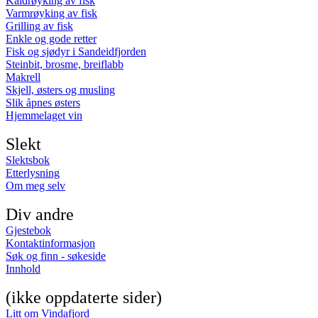
Kaldrøyking av fisk
Varmrøyking av fisk
Grilling av fisk
Enkle og gode retter
Fisk og sjødyr i Sandeidfjorden
Steinbit, brosme, breiflabb
Makrell
Skjell, østers og musling
Slik åpnes østers
Hjemmelaget vin
Slekt
Slektsbok
Etterlysning
Om meg selv
Div andre
Gjestebok
Kontaktinformasjon
Søk og finn - søkeside
Innhold
(ikke oppdaterte sider)
Litt om Vindafjord