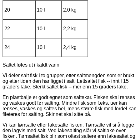
20
10 l
2,0 kg
22
10 l
2,2 kg
24
10 l
2,4 kg
Saltet løles ut i kaldt vann.
Vi deler salt fisk i to grupper, etter saltmengden som er brukt
og etter tiden den har ligget i salt.
Lettsaltet fisk -- inntil 15
graders lake
.
Sterkt saltet fisk -- mer enn 15 graders lake.
En plastbalje er godt egnet som saltekar.
Fisken skal renses
og vaskes godt før salting. Mindre fisk som f.eks. uer kan
renses, vaskes og saltes hel, mens større fisk med fordel kan
fileteres før salting. Skinnet skal sitte på.
Vi kan tørrsalte eller lakesalte fisken. Tørrsalte vil si å legge
den lagvis med salt. Ved lakesalting slår vi saltlake over
fisken. Tørrsaltet fisk blir som oftest saltere enn lakesaltet og