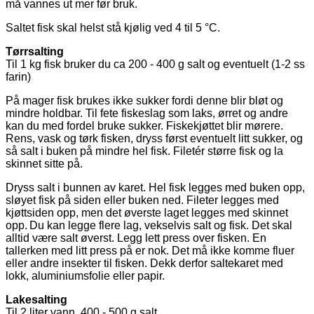
må vannes ut mer før bruk.
Saltet fisk skal helst stå kjølig ved 4 til 5 °C.
Tørrsalting
Til 1 kg fisk bruker du ca 200 - 400 g salt og eventuelt (1-2 ss
farin)
På mager fisk brukes ikke sukker fordi denne blir bløt og
mindre holdbar. Til fete fiskeslag som laks, ørret og andre
kan du med fordel bruke sukker. Fiskekjøttet blir mørere.
Rens, vask og tørk fisken, dryss først eventuelt litt sukker, og
så salt i buken på mindre hel fisk. Filetér større fisk og la
skinnet sitte på.
Dryss salt i bunnen av karet. Hel fisk legges med buken opp,
sløyet fisk på siden eller buken ned. Fileter legges med
kjøttsiden opp, men det øverste laget legges med skinnet
opp.
Du
kan legge flere lag, vekselvis salt og fisk. Det skal
alltid være salt øverst. Legg lett press over fisken. En
tallerken med litt press på er nok. Det må ikke komme fluer
eller andre insekter til fisken. Dekk derfor saltekaret med
lokk, aluminiumsfolie eller papir.
Lakesalting
Til 2 liter vann, 400 - 500 g salt