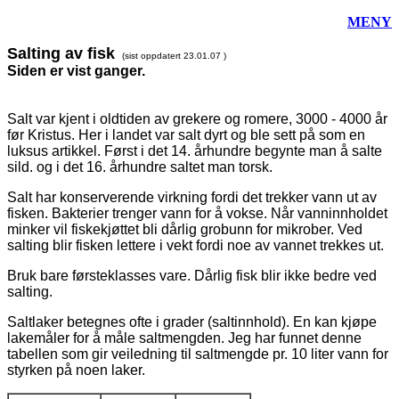
MENY
Salting av fisk
(sist oppdatert
23.01.07
)
Siden er vist
ganger.
Salt var kjent i oldtiden av grekere og romere, 3000 - 4000 år
før Kristus.
Her i landet var salt dyrt og ble sett på som en
luksus artikkel. Først i det 14. århundre begynte man å salte
sild. og i det 16. århundre saltet man torsk.
Salt har konserverende virkning fordi det trekker vann ut av
fisken. Bakterier trenger vann for å vokse. Når vanninnholdet
minker vil fiskekjøttet bli dårlig grobunn for mikrober. Ved
salting blir fisken lettere i vekt fordi noe av vannet trekkes ut.
Bruk bare førsteklasses vare. Dårlig fisk blir ikke bedre ved
salting.
Saltlaker betegnes ofte i grader (saltinnhold). En kan kjøpe
lakemåler for å måle saltmengden.
Jeg har funnet denne
tabellen som gir veiledning til saltmengde pr. 10 liter vann for
styrken på noen laker.