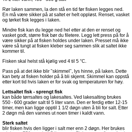
Rør laken sammen, la den stå en tid før fisken legges ned.
En må være sikker på at saltet er helt oppløst. Renset, vasket
og tørket fisk legges i laken.
Mindre fisk kan du legge ned hel etter at den er renset og
vasket godt, større fisk bør du filetere. Legg lett
press på for å
være sikker på at fisken holdes under laken. Presset må ikke
være så tungt at fisken kleber seg sammen slik at saltet ikke
kommer til.
Fisken skal helst stå kjølig ved 4 til 5 °C.
Pass på at det ikke blir "skimmel", lys hinne, på laken. Dette
kan bety at fisken holder på å bli skjemt. Skimmel kan oppstå
etter kort tid hvis laken er for svak og temperaturen for høy.
Lettsaltet fisk - sprengt fisk
kan både tørrsaltes og lakesaltes. Ved lakesalting brukes
550 - 600 grader salt til 5 liter vann. Den er ferdig etter 12-15
timer, men kan ligge opptil 1 1/2 døgn uten å bli for salt. Etter
2 døgn må den vannes ut noen timer i kaldt vann.
Sterk saltet
blir fisken hvis den ligger i salt mer enn 2 døgn. Her brukes