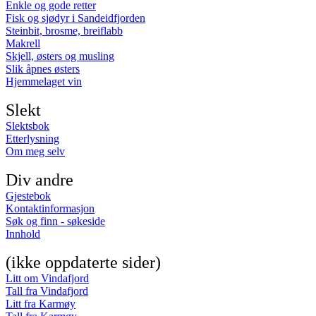
Enkle og gode retter
Fisk og sjødyr i Sandeidfjorden
Steinbit, brosme, breiflabb
Makrell
Skjell, østers og musling
Slik åpnes østers
Hjemmelaget vin
Slekt
Slektsbok
Etterlysning
Om meg selv
Div andre
Gjestebok
Kontaktinformasjon
Søk og finn - søkeside
Innhold
(ikke oppdaterte sider)
Litt om Vindafjord
Tall fra Vindafjord
Litt fra Karmøy