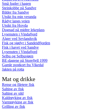
Små fugler i hagen
Steinkobbe på Sandve
Bilder fra Sandve
Utsikt fra min veranda
Rådyr langs veien
Utsikt fra Hovda
Dugnad på midtre lekeplass
Lysenuten i Vindafjord
Alger ved Sevlandsvik
Fisk og sjødyr i Sandeidfjorden
Fisk i havet ved Sandve
Lysenuten i Vindafjord
Selbu og Selbusjøen
BE-dagene på Storefjell 1999
Gamle postkort fra Vikedal
Jakten på rotta
Mat og drikke
Rense og filetere fisk
Salting av fisk
Salting av sild
Kaldrøyking av fisk
Varmrøyking av fisk
Grilling av fisk