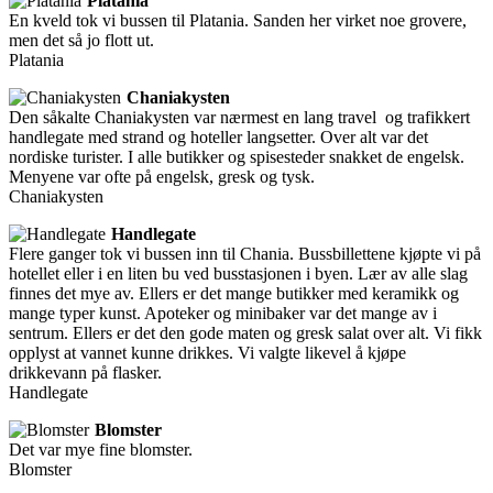
Platania
En kveld tok vi bussen til Platania. Sanden her virket noe grovere,
men det så jo flott ut.
Platania
Chaniakysten
Den såkalte Chaniakysten var nærmest en lang travel og trafikkert
handlegate med strand og hoteller langsetter. Over alt var det
nordiske turister. I alle butikker og spisesteder snakket de engelsk.
Menyene var ofte på engelsk, gresk og tysk.
Chaniakysten
Handlegate
Flere ganger tok vi bussen inn til Chania. Bussbillettene kjøpte vi på
hotellet eller i en liten bu ved busstasjonen i byen. Lær av alle slag
finnes det mye av. Ellers er det mange butikker med keramikk og
mange typer kunst. Apoteker og minibaker var det mange av i
sentrum. Ellers er det den gode maten og gresk salat over alt. Vi fikk
opplyst at vannet kunne drikkes. Vi valgte likevel å kjøpe
drikkevann på flasker.
Handlegate
Blomster
Det var mye fine blomster.
Blomster