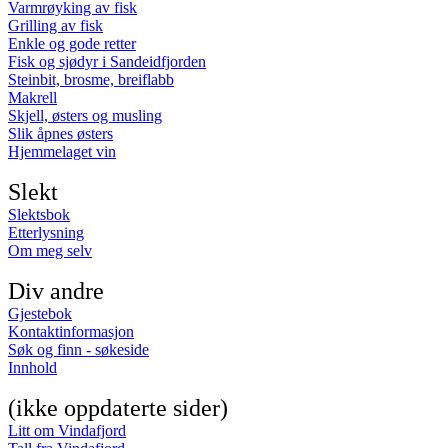
Varmrøyking av fisk
Grilling av fisk
Enkle og gode retter
Fisk og sjødyr i Sandeidfjorden
Steinbit, brosme, breiflabb
Makrell
Skjell, østers og musling
Slik åpnes østers
Hjemmelaget vin
Slekt
Slektsbok
Etterlysning
Om meg selv
Div andre
Gjestebok
Kontaktinformasjon
Søk og finn - søkeside
Innhold
(ikke oppdaterte sider)
Litt om Vindafjord