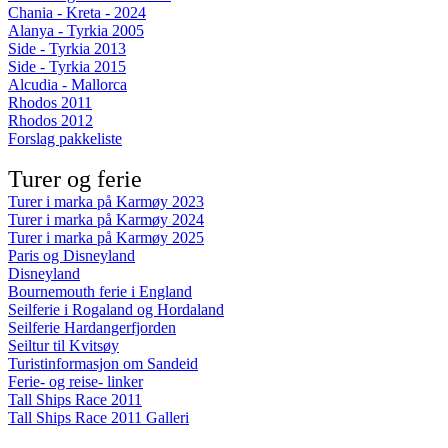
Chania - Kreta - 2024
Alanya - Tyrkia 2005
Side - Tyrkia 2013
Side - Tyrkia 2015
Alcudia - Mallorca
Rhodos 2011
Rhodos 2012
Forslag pakkeliste
Turer og ferie
Turer i marka på Karmøy 2023
Turer i marka på Karmøy 2024
Turer i marka på Karmøy 2025
Paris og Disneyland
Disneyland
Bournemouth ferie i England
Seilferie i Rogaland og Hordaland
Seilferie Hardangerfjorden
Seiltur til Kvitsøy
Turistinformasjon om Sandeid
Ferie- og reise- linker
Tall Ships Race 2011
Tall Ships Race 2011 Galleri