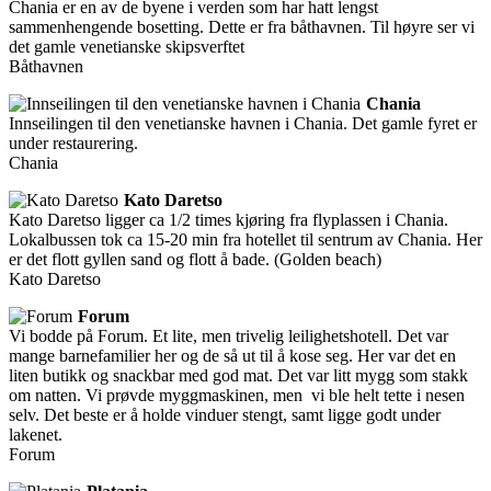
Chania er en av de byene i verden som har hatt lengst
sammenhengende bosetting. Dette er fra båthavnen. Til høyre ser vi
det gamle venetianske skipsverftet
Båthavnen
Chania
Innseilingen til den venetianske havnen i Chania. Det gamle fyret er
under restaurering.
Chania
Kato Daretso
Kato Daretso ligger ca 1/2 times kjøring fra flyplassen i Chania.
Lokalbussen tok ca 15-20 min fra hotellet til sentrum av Chania. Her
er det flott gyllen sand og flott å bade. (Golden beach)
Kato Daretso
Forum
Vi bodde på Forum. Et lite, men trivelig leilighetshotell. Det var
mange barnefamilier her og de så ut til å kose seg. Her var det en
liten butikk og snackbar med god mat. Det var litt mygg som stakk
om natten. Vi prøvde myggmaskinen, men vi ble helt tette i nesen
selv. Det beste er å holde vinduer stengt, samt ligge godt under
lakenet.
Forum