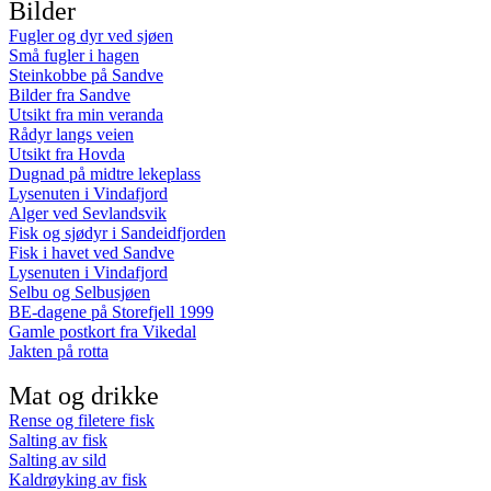
Bilder
Fugler og dyr ved sjøen
Små fugler i hagen
Steinkobbe på Sandve
Bilder fra Sandve
Utsikt fra min veranda
Rådyr langs veien
Utsikt fra Hovda
Dugnad på midtre lekeplass
Lysenuten i Vindafjord
Alger ved Sevlandsvik
Fisk og sjødyr i Sandeidfjorden
Fisk i havet ved Sandve
Lysenuten i Vindafjord
Selbu og Selbusjøen
BE-dagene på Storefjell 1999
Gamle postkort fra Vikedal
Jakten på rotta
Mat og drikke
Rense og filetere fisk
Salting av fisk
Salting av sild
Kaldrøyking av fisk