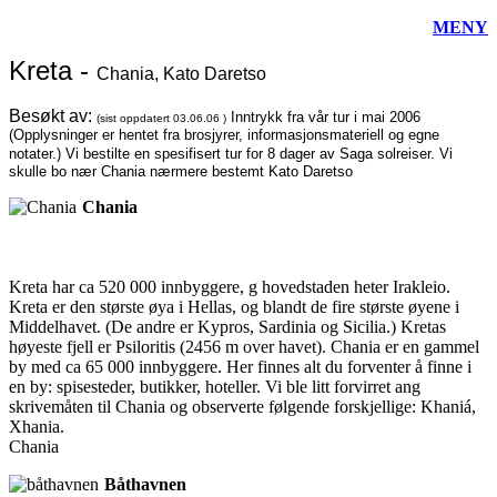
MENY
Kreta -
Chania, Kato Daretso
Besøkt av:
Inntrykk fra vår tur i mai 2006
(sist oppdatert
03.06.06
)
(Opplysninger er hentet fra brosjyrer, informasjonsmateriell og egne
notater.)
Vi bestilte en spesifisert tur for 8 dager av Saga solreiser. Vi
skulle bo nær Chania nærmere bestemt Kato Daretso
Chania
Kreta har ca 520 000 innbyggere, g hovedstaden heter Irakleio.
Kreta er den største øya i Hellas, og blandt de fire største øyene i
Middelhavet. (De andre er Kypros, Sardinia og Sicilia.) Kretas
høyeste fjell er Psiloritis (2456 m over havet). Chania er en gammel
by med ca 65 000 innbyggere. Her finnes alt du forventer å finne i
en by: spisesteder, butikker, hoteller. Vi ble litt forvirret ang
skrivemåten til Chania og observerte følgende forskjellige: Khaniá,
Xhania.
Chania
Båthavnen