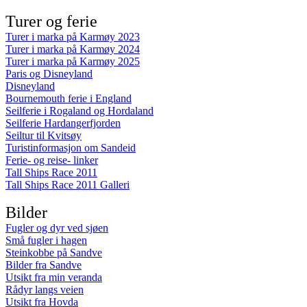
Turer og ferie
Turer i marka på Karmøy 2023
Turer i marka på Karmøy 2024
Turer i marka på Karmøy 2025
Paris og Disneyland
Disneyland
Bournemouth ferie i England
Seilferie i Rogaland og Hordaland
Seilferie Hardangerfjorden
Seiltur til Kvitsøy
Turistinformasjon om Sandeid
Ferie- og reise- linker
Tall Ships Race 2011
Tall Ships Race 2011 Galleri
Bilder
Fugler og dyr ved sjøen
Små fugler i hagen
Steinkobbe på Sandve
Bilder fra Sandve
Utsikt fra min veranda
Rådyr langs veien
Utsikt fra Hovda