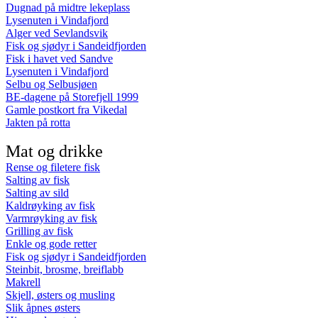
Dugnad på midtre lekeplass
Lysenuten i Vindafjord
Alger ved Sevlandsvik
Fisk og sjødyr i Sandeidfjorden
Fisk i havet ved Sandve
Lysenuten i Vindafjord
Selbu og Selbusjøen
BE-dagene på Storefjell 1999
Gamle postkort fra Vikedal
Jakten på rotta
Mat og drikke
Rense og filetere fisk
Salting av fisk
Salting av sild
Kaldrøyking av fisk
Varmrøyking av fisk
Grilling av fisk
Enkle og gode retter
Fisk og sjødyr i Sandeidfjorden
Steinbit, brosme, breiflabb
Makrell
Skjell, østers og musling
Slik åpnes østers