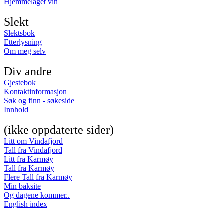
Hjemmelaget vin
Slekt
Slektsbok
Etterlysning
Om meg selv
Div andre
Gjestebok
Kontaktinformasjon
Søk og finn - søkeside
Innhold
(ikke oppdaterte sider)
Litt om Vindafjord
Tall fra Vindafjord
Litt fra Karmøy
Tall fra Karmøy
Flere Tall fra Karmøy
Min baksite
Og dagene kommer..
English index