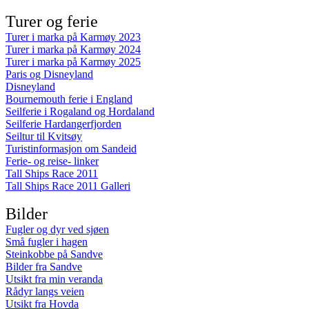
Turer og ferie
Turer i marka på Karmøy 2023
Turer i marka på Karmøy 2024
Turer i marka på Karmøy 2025
Paris og Disneyland
Disneyland
Bournemouth ferie i England
Seilferie i Rogaland og Hordaland
Seilferie Hardangerfjorden
Seiltur til Kvitsøy
Turistinformasjon om Sandeid
Ferie- og reise- linker
Tall Ships Race 2011
Tall Ships Race 2011 Galleri
Bilder
Fugler og dyr ved sjøen
Små fugler i hagen
Steinkobbe på Sandve
Bilder fra Sandve
Utsikt fra min veranda
Rådyr langs veien
Utsikt fra Hovda