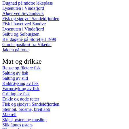
Dugnad på midtre lekeplass
Lysenuten i Vindafjord
Alger ved Sevlandsvik
Fisk og sjødyr i Sandeidfjorden
Fisk i havet ved Sandve
Lysenuten i Vindafjord
Selbu og Selbusjøen
BE-dagene på Storefjell 1999
Gamle postkort fra Vikedal
Jakten på rotta
Mat og drikke
Rense og filetere fisk
Salting av fisk
Salting av sild
Kaldrøyking av fisk
Varmrøyking av fisk
Grilling av fisk
Enkle og gode retter
Fisk og sjødyr i Sandeidfjorden
Steinbit, brosme, breiflabb
Makrell
Skjell, østers og musling
Slik åpnes østers