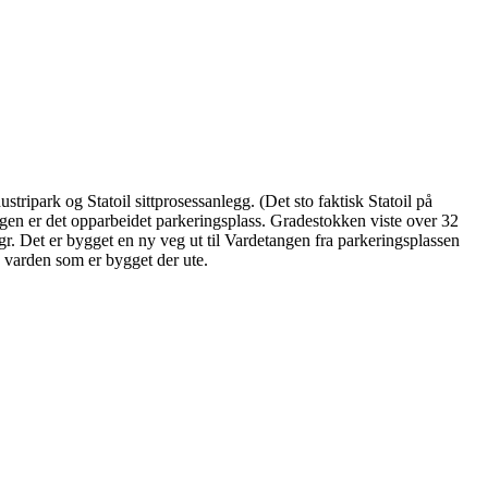
ripark og Statoil sittprosessanlegg. (Det sto faktisk Statoil på
ngen er det opparbeidet parkeringsplass. Gradestokken viste over 32
gr. Det er bygget en ny veg ut til Vardetangen fra parkeringsplassen
g varden som er bygget der ute.