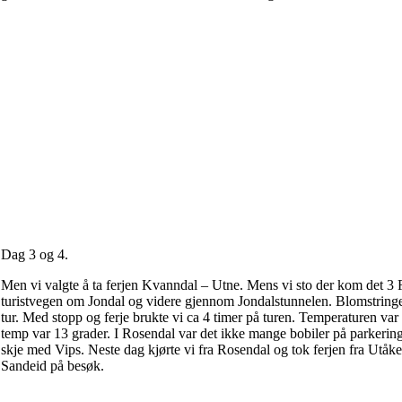
Dag 3 og 4.
Men vi valgte å ta ferjen Kvanndal – Utne. Mens vi sto der kom det 3 Fe
turistvegen om Jondal og videre gjennom Jondalstunnelen. Blomstringen
tur. Med stopp og ferje brukte vi ca 4 timer på turen. Temperaturen va
temp var 13 grader. I Rosendal var det ikke mange bobiler på parkering
skje med Vips. Neste dag kjørte vi fra Rosendal og tok ferjen fra Utåker
Sandeid på besøk.