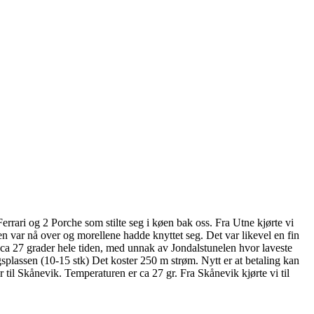
rrari og 2 Porche som stilte seg i køen bak oss. Fra Utne kjørte vi
 var nå over og morellene hadde knyttet seg. Det var likevel en fin
r ca 27 grader hele tiden, med unnak av Jondalstunelen hvor laveste
splassen (10-15 stk) Det koster 250 m strøm. Nytt er at betaling kan
 til Skånevik. Temperaturen er ca 27 gr. Fra Skånevik kjørte vi til