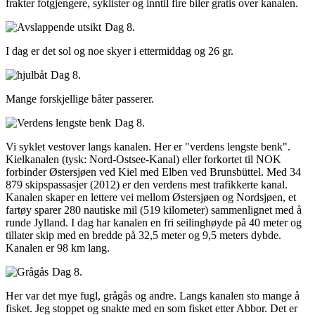
frakter fotgjengere, syklister og inntil fire biler gratis over kanalen.
Dag 8.
I dag er det sol og noe skyer i ettermiddag og 26 gr.
Dag 8.
Mange forskjellige båter passerer.
Dag 8.
Vi syklet vestover langs kanalen. Her er "verdens lengste benk".
Kielkanalen (tysk: Nord-Ostsee-Kanal) eller forkortet til NOK
forbinder Østersjøen ved Kiel med Elben ved Brunsbüttel. Med 34
879 skipspassasjer (2012) er den verdens mest trafikkerte kanal.
Kanalen skaper en lettere vei mellom Østersjøen og Nordsjøen, et
fartøy sparer 280 nautiske mil (519 kilometer) sammenlignet med å
runde Jylland. I dag har kanalen en fri seilinghøyde på 40 meter og
tillater skip med en bredde på 32,5 meter og 9,5 meters dybde.
Kanalen er 98 km lang.
Dag 8.
Her var det mye fugl, grågås og andre. Langs kanalen sto mange å
fisket. Jeg stoppet og snakte med en som fisket etter Abbor. Det er