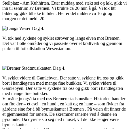
Stellplatz - Am Kuhhirten, Etter middag med stekt sei og løk, gikk vi
inn til sentrum av Bremen. Vi brukte ca 20 min å gå. Vi tok litt
bilder og gikk tilbake til bilen. Her er det mildere ca 16 gr og i
morgen er det meldt 20.
Dag 4.
Vi tok ned syklene og syklet sørover og langs elven mot Bremen.
Det var flotte områder og vi passerte over et kraftverk og gjennom
parken til fotballstadion Weserstadion.
Dag 4.
Vi syklet videre til Gamlebyen. Der satte vi syklene fra oss og gikk
bort i handlegaten med mange fine butikker. Vi syklet videre til
Gamlebyen. Der satte vi syklene fra oss og gikk bort i handlegaten
med mange fine butikker.
Vi måtte jo også ta med oss Bremen stadsmusiker. Historien handler
om fire dyr – et esel , en hund , en katt og en hane – som flykter fra
gårdene sine for å bli bymusikanter i Bremen . På veien dit finner de
et gjemmested for ranere. De skremmer ranerne ved å danne en
pyramide. Da dyrene slo seg ned i huset, vil de ikke lenger være
bymusikanter.