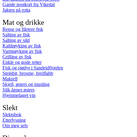
Gamle postkort fra Vikedal
Jakten på rotta
Mat og drikke
Rense og filetere fisk
Salting av fisk
Salting av sild
Kaldrøyking av fisk
Varmrøyking av fisk
Grilling av fisk
Enkle og gode retter
Fisk og sjødyr i Sandeidfjorden
Steinbit, brosme, breiflabb
Makrell
Skjell, østers og musling
Slik åpnes østers
Hjemmelaget vin
Slekt
Slektsbok
Etterlysning
Om meg selv