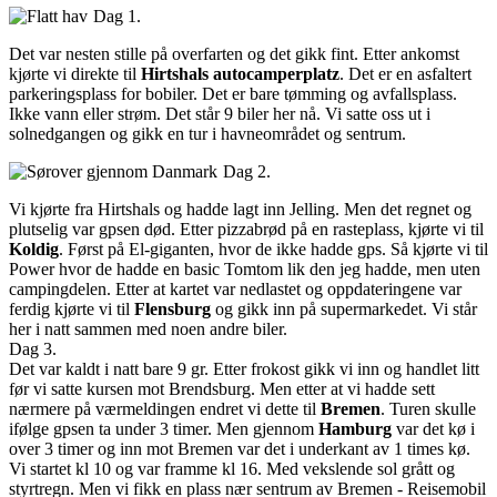
Dag 1.
Det var nesten stille på overfarten og det gikk fint. Etter ankomst
kjørte vi direkte til
Hirtshals autocamperplatz
. Det er en asfaltert
parkeringsplass for bobiler. Det er bare tømming og avfallsplass.
Ikke vann eller strøm. Det står 9 biler her nå. Vi satte oss ut i
solnedgangen og gikk en tur i havneområdet og sentrum.
Dag 2.
Vi kjørte fra Hirtshals og hadde lagt inn Jelling. Men det regnet og
plutselig var gpsen død. Etter pizzabrød på en rasteplass, kjørte vi til
Koldig
. Først på El-giganten, hvor de ikke hadde gps. Så kjørte vi til
Power hvor de hadde en basic Tomtom lik den jeg hadde, men uten
campingdelen. Etter at kartet var nedlastet og oppdateringene var
ferdig kjørte vi til
Flensburg
og gikk inn på supermarkedet. Vi står
her i natt sammen med noen andre biler.
Dag 3.
Det var kaldt i natt bare 9 gr. Etter frokost gikk vi inn og handlet litt
før vi satte kursen mot Brendsburg. Men etter at vi hadde sett
nærmere på værmeldingen endret vi dette til
Bremen
. Turen skulle
ifølge gpsen ta under 3 timer. Men gjennom
Hamburg
var det kø i
over 3 timer og inn mot Bremen var det i underkant av 1 times kø.
Vi startet kl 10 og var framme kl 16. Med vekslende sol grått og
styrtregn. Men vi fikk en plass nær sentrum av Bremen - Reisemobil