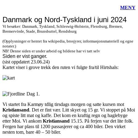
MENY
Danmark og Nord-Tyskland i juni 2024
Vi besøker: Danmark, Tyskland, Schleswig-Holstein, Flensburg, Bremen,
Bremervörde, Stade, Brunsbuttel, Rendsburg
(Opplysninger er hentet fra wikipedia, brosjyrer, informasjonsmateriell og egne
notater.)
NB! Denne siden er under arbeid og bildene har vi tatt selv
Siden er vist
ganger.
(sist oppdatert 23.06.24)
Kartet viser i grove trekk den ruten vi fulgte fra/til Hirtshals:
Dag 1.
Vi startet fra Karmøy tdlig tirsdags morgen og satte kursen mot
Kristiansand
. Det er fint vær. Litt skyet og 15 gr. Vi stoppet på Moi
og spiste litt mat og kaffe. Det kom en kraftig regn og haglebyge
etter Moi. Vi ankom
Kristiansand
15.15. På ferjen var det lite folk.
Fergen har plass til 1200 passasjerer og ca 400 biler. Den virket
nesten tom, bare 40 – 50 biler.