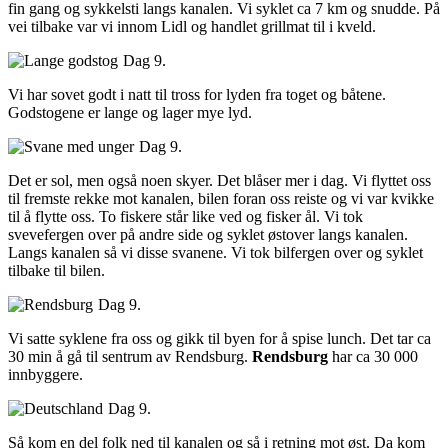
fin gang og sykkelsti langs kanalen. Vi syklet ca 7 km og snudde. På
vei tilbake var vi innom Lidl og handlet grillmat til i kveld.
Dag 9.
Vi har sovet godt i natt til tross for lyden fra toget og båtene.
Godstogene er lange og lager mye lyd.
Dag 9.
Det er sol, men også noen skyer. Det blåser mer i dag. Vi flyttet oss
til fremste rekke mot kanalen, bilen foran oss reiste og vi var kvikke
til å flytte oss. To fiskere står like ved og fisker ål. Vi tok
svevefergen over på andre side og syklet østover langs kanalen.
Langs kanalen så vi disse svanene. Vi tok bilfergen over og syklet
tilbake til bilen.
Dag 9.
Vi satte syklene fra oss og gikk til byen for å spise lunch. Det tar ca
30 min å gå til sentrum av Rendsburg.
Rendsburg
har ca 30 000
innbyggere.
Dag 9.
Så kom en del folk ned til kanalen og så i retning mot øst. Da kom