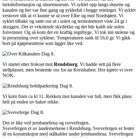
turistinformasjon og slusemuseum. Vi syklet opp langs slusene og
kanalen og her var fine gang og sykkelsti i begge retninger. Vi syklet
vestover slik at vi kunne se ut over Elbe og mot Nordsjøen. Vi
syklet tilbake og satte oss ut i solen og termometeret viste 24 gr i
skyggen. Det er vekslende skydekke og det blir kaldt når solen
forsvinner. Og så kom det en kraftig regnbyge. Vi tok inn stolene og
la presenning over syklene. Temperaturen sank til 16,6 gr. Vi gikk
bort på kjøpesentrene som ligger like ved.
Dag 8.
Vi startet etter frokost mot
Rendsburg
. Vi hadde sett på flere
stellplasser, men bestemte oss for an Kreishaben. Her kjører vi over
NOK.
Dag 8.
Vi kom fram ca kl 11. Rekken mot kanalen var full, men fikk plass
helt på enden av bakre rekke.
Dag 8.
Det er like ved jernbanebrua og svevefergen.
Svevefergen et av landemerkene i Rendsburg. Svevefergen er festet
til en konstruksjon med stålkabler under jernbanebrua. Svevefergen