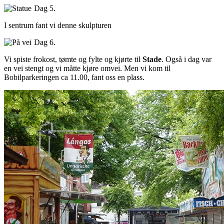
Dag 5.
I sentrum fant vi denne skulpturen
Dag 6.
Vi spiste frokost, tømte og fylte og kjørte til
Stade
. Også i dag var
en vei stengt og vi måtte kjøre omvei. Men vi kom til
Bobilparkeringen ca 11.00, fant oss en plass.