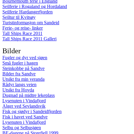
Bournemouth ferie i England
Seilferie i Rogaland og Hordaland
Seilferie Hardangerfjorden
Seiltur til Kvitsøy
Turistinformasjon om Sandeid
Ferie- og reise- linker
Tall Ships Race 2011
Tall Ships Race 2011 Galleri
Bilder
Fugler og dyr ved sjøen
Små fugler i hagen
Steinkobbe på Sandve
Bilder fra Sandve
Utsikt fra min veranda
Rådyr langs veien
Utsikt fra Hovda
Dugnad på midtre lekeplass
Lysenuten i Vindafjord
Alger ved Sevlandsvik
Fisk og sjødyr i Sandeidfjorden
Fisk i havet ved Sandve
Lysenuten i Vindafjord
Selbu og Selbusjøen
BE-dagene på Storefjell 1999