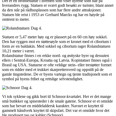
Det er en bronsestatue i Bremen som viser dyrene som står på
hverandres rygg. Statuen er svært godt besøkt av turister, blant annet
da den står på rådhusplassen som har flere andre attraksjoner.
Statuen ble reist i 1953 av Gerhard Marcks og har en høyde på
omtrent to meter.
Dag 4.
Statuen er 5,47 meter høy og er plassert på en 60 cm høy sokkel.
Den har ryggen mot en støttesøyle som er kronet med et ciborium i
form av en baldakin. Med sokkel og ciborium rager Rolandstatuen
10,21 meter i været.
Rolandstatue finnes i en rekke nord- og østtyske byer og dessuten
ellers i Sentral-Europa, Kroatia og Latvia. Kopistatuer finnes også i
Brasil og USA. Statuene er ofte veldige stein- eller trestøtter formet
som en ridder med et trukket skarprettersverd og oppstilt på de
gamle tingstedene. De er byens vartegn og tjente tradisjonelt som et
symbol på byens frihet og rettslige selvstendighet.
Dag 4.
Vi tok syklene og gikk bort til Schnoor-kvartalet. Her er det mange
små butikker og spisesteder i de smale gatene. Schnoor er et område
som har bevart en middelaldersk karakter. Navnet er knyttet til
gammelt håndverk knyttet til skipsfart. Det var et område hvor det
ble produsert tau og kabler (Schnoor).