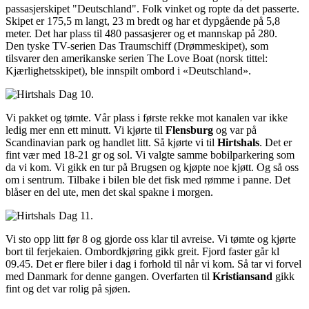
passasjerskipet "Deutschland". Folk vinket og ropte da det passerte.
Skipet er 175,5 m langt, 23 m bredt og har et dypgående på 5,8
meter. Det har plass til 480 passasjerer og et mannskap på 280.
Den tyske TV-serien Das Traumschiff (Drømmeskipet), som
tilsvarer den amerikanske serien The Love Boat (norsk tittel:
Kjærlighetsskipet), ble innspilt ombord i «Deutschland».
Dag 10.
Vi pakket og tømte. Vår plass i første rekke mot kanalen var ikke
ledig mer enn ett minutt. Vi kjørte til
Flensburg
og var på
Scandinavian park og handlet litt. Så kjørte vi til
Hirtshals
. Det er
fint vær med 18-21 gr og sol. Vi valgte samme bobilparkering som
da vi kom. Vi gikk en tur på Brugsen og kjøpte noe kjøtt. Og så oss
om i sentrum. Tilbake i bilen ble det fisk med rømme i panne. Det
blåser en del ute, men det skal spakne i morgen.
Dag 11.
Vi sto opp litt før 8 og gjorde oss klar til avreise. Vi tømte og kjørte
bort til ferjekaien. Ombordkjøring gikk greit. Fjord faster går kl
09.45. Det er flere biler i dag i forhold til når vi kom. Så tar vi forvel
med Danmark for denne gangen. Overfarten til
Kristiansand
gikk
fint og det var rolig på sjøen.