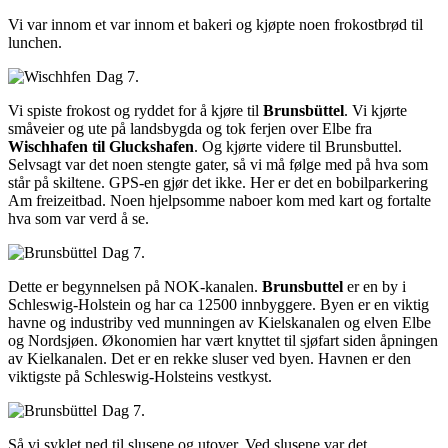
Vi var innom et var innom et bakeri og kjøpte noen frokostbrød til
lunchen.
Dag 7.
Vi spiste frokost og ryddet for å kjøre til
Brunsbüttel
. Vi kjørte
småveier og ute på landsbygda og tok ferjen over Elbe fra
Wischhafen til Gluckshafen
. Og kjørte videre til Brunsbuttel.
Selvsagt var det noen stengte gater, så vi må følge med på hva som
står på skiltene. GPS-en gjør det ikke. Her er det en bobilparkering
Am freizeitbad. Noen hjelpsomme naboer kom med kart og fortalte
hva som var verd å se.
Dag 7.
Dette er begynnelsen på NOK-kanalen.
Brunsbuttel
er en by i
Schleswig-Holstein og har ca 12500 innbyggere. Byen er en viktig
havne og industriby ved munningen av Kielskanalen og elven Elbe
og Nordsjøen. Økonomien har vært knyttet til sjøfart siden åpningen
av Kielkanalen. Det er en rekke sluser ved byen. Havnen er den
viktigste på Schleswig-Holsteins vestkyst.
Dag 7.
Så vi syklet ned til slusene og utover. Ved slusene var det