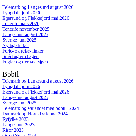
Telemark og Langesund august 2026
Lyngdal i juni 2026
Egersund og Flekkefjord mai 2026
Tenerife mars 2026
Tenerife november 2025
Langesund august 2025
Sverige juni 2025
Nyttige linker
Ferie- og reise- linker
Små fugler i hagen
Fugler og dyr ved sjøen
Bobil
Telemark og Langesund august 2026
Lyngdal i juni 2026
Egersund og Flekkefjord mai 2026
Langesund august 2025
Sverige juni 2025
Telemark og sørlandet med bobil - 2024
Danmark og Nord-Tyskland 2024
Ryfylke 2023
Langesund 2023
Risør 2023
Os og Sotra 2023