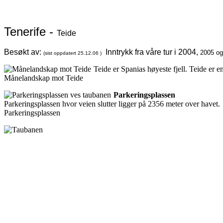
Tenerife -
Teide
Besøkt av:
Inntrykk fra våre tur i 2004,
2005 og 
(sist oppdatert
25.12.06
)
Teide er Spanias høyeste fjell. Teide er e
Månelandskap mot Teide
Parkeringsplassen
Parkeringsplassen hvor veien slutter ligger på 2356 meter over havet.
Parkeringsplassen