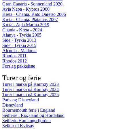
Gran Canaria - Sonnenland 2020
Ayia Napa - Kypros 2000
Kreta - Chania, Kato Daretso 2006
Kreta - Chania, Platanias 2007
Kreta - Agia Marina 2019
Chania - Kreta - 2024
Alanya - Tyrkia 2005
Side - Tyrkia 2013
Side - Tyrkia 2015
Alcudia - Mallorca
Rhodos 2011
Rhodos 2012
Forslag pakkeliste
Turer og ferie
Turer i marka på Karmøy 2023
Turer i marka på Karmøy 2024
Turer i marka på Karmøy 2025
Paris og Disneyland
Disneyland
Bournemouth ferie i England
Seilferie i Rogaland og Hordaland
Seilferie Hardangerfjorden
Seiltur til Kvitsøy