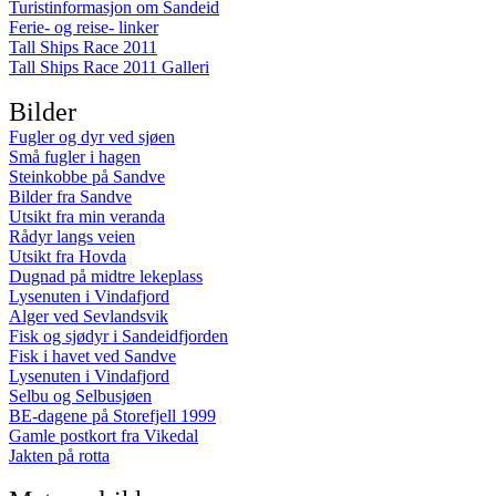
Turistinformasjon om Sandeid
Ferie- og reise- linker
Tall Ships Race 2011
Tall Ships Race 2011 Galleri
Bilder
Fugler og dyr ved sjøen
Små fugler i hagen
Steinkobbe på Sandve
Bilder fra Sandve
Utsikt fra min veranda
Rådyr langs veien
Utsikt fra Hovda
Dugnad på midtre lekeplass
Lysenuten i Vindafjord
Alger ved Sevlandsvik
Fisk og sjødyr i Sandeidfjorden
Fisk i havet ved Sandve
Lysenuten i Vindafjord
Selbu og Selbusjøen
BE-dagene på Storefjell 1999
Gamle postkort fra Vikedal
Jakten på rotta