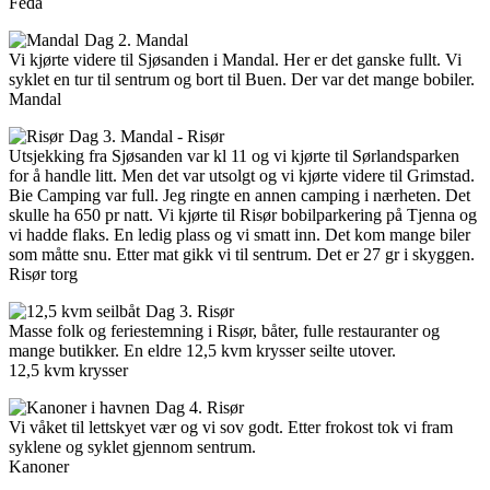
Feda
Dag 2. Mandal
Vi kjørte videre til Sjøsanden i Mandal. Her er det ganske fullt. Vi
syklet en tur til sentrum og bort til Buen. Der var det mange bobiler.
Mandal
Dag 3. Mandal - Risør
Utsjekking fra Sjøsanden var kl 11 og vi kjørte til Sørlandsparken
for å handle litt. Men det var utsolgt og vi kjørte videre til Grimstad.
Bie Camping var full. Jeg ringte en annen camping i nærheten. Det
skulle ha 650 pr natt. Vi kjørte til Risør bobilparkering på Tjenna og
vi hadde flaks. En ledig plass og vi smatt inn. Det kom mange biler
som måtte snu. Etter mat gikk vi til sentrum. Det er 27 gr i skyggen.
Risør torg
Dag 3. Risør
Masse folk og feriestemning i Risør, båter, fulle restauranter og
mange butikker. En eldre 12,5 kvm krysser seilte utover.
12,5 kvm krysser
Dag 4. Risør
Vi våket til lettskyet vær og vi sov godt. Etter frokost tok vi fram
syklene og syklet gjennom sentrum.
Kanoner