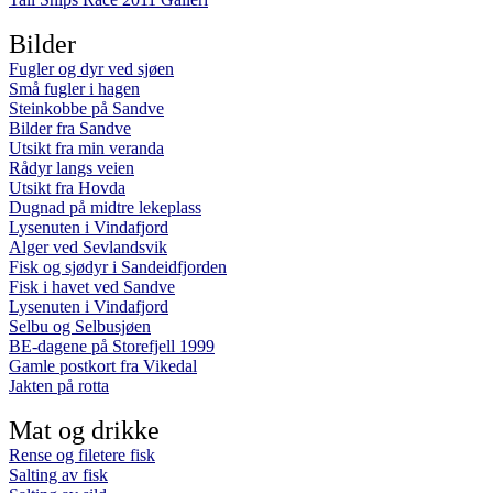
Bilder
Fugler og dyr ved sjøen
Små fugler i hagen
Steinkobbe på Sandve
Bilder fra Sandve
Utsikt fra min veranda
Rådyr langs veien
Utsikt fra Hovda
Dugnad på midtre lekeplass
Lysenuten i Vindafjord
Alger ved Sevlandsvik
Fisk og sjødyr i Sandeidfjorden
Fisk i havet ved Sandve
Lysenuten i Vindafjord
Selbu og Selbusjøen
BE-dagene på Storefjell 1999
Gamle postkort fra Vikedal
Jakten på rotta
Mat og drikke
Rense og filetere fisk
Salting av fisk