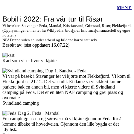
MENY
Bobil i 2022: Fra vår tur til Risør
Vi besøker: Stavanger. Feda, Mandal, Kristiansand, Grimstad, Risør, Flekkefjord,
(Opplysninger er hentet fra Wikipedia, brosjyrer, informasjonsmateriell og egne
notater.)
NB! Denne siden er under arbeid og bildene har vi tatt selv
Besøkt av:
(sist oppdatert 16.07.22)
Kart som viser hvor vi kjørte
Dag 1. Sandve - Feda
Vi var på besøk i Stavanger før vi kjørte mot Flekkefjord. Vi kom til
Flekkefjord ca 21.15. Det var fullt. Ei dame sa vi sikkert kunne
parkere bak en annen bil, men vi kjærte videre til Svindland
camping på Feda. Det er en liten NAF camping og grei plass og
overnatte.
Svindland camping
Dag 2. Feda - Mandal
Fra campingplassen og sørover må vi kjøre gjennom Feda for å
komme tilbake til hovedveien, Gjennom den lille bygda er det
idyllisk.