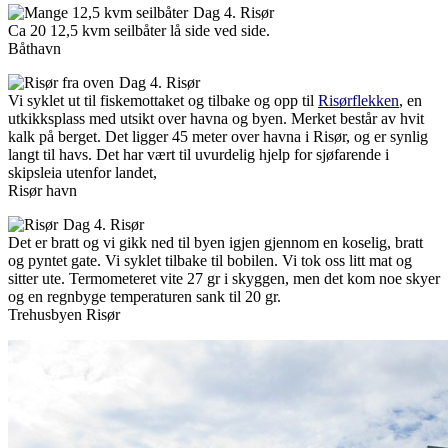
Dag 4. Risør
Ca 20 12,5 kvm seilbåter lå side ved side.
Båthavn
Dag 4. Risør
Vi syklet ut til fiskemottaket og tilbake og opp til
Risørflekken
, en
utkikksplass med utsikt over havna og byen. Merket består av hvit
kalk på berget. Det ligger 45 meter over havna i Risør, og er synlig
langt til havs. Det har vært til uvurdelig hjelp for sjøfarende i
skipsleia utenfor landet,
Risør havn
Dag 4. Risør
Det er bratt og vi gikk ned til byen igjen gjennom en koselig, bratt
og pyntet gate. Vi syklet tilbake til bobilen. Vi tok oss litt mat og
sitter ute. Termometeret vite 27 gr i skyggen, men det kom noe skyer
og en regnbyge temperaturen sank til 20 gr.
Trehusbyen Risør