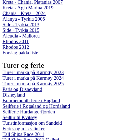
Kreta - Chania, Platanias 2007
Kreta - Agia Marina 2019
Chania - Kreta - 2024
Alanya - Tyrkia 2005
Side - Tyrkia 2013
Side - Tyrkia 2015
Alcudia - Mallorca
Rhodos 2011
Rhodos 2012
Forslag pakkeliste
Turer og ferie
Turer i marka på Karmøy 2023
Turer i marka på Karmøy 2024
Turer i marka på Karmøy 2025
Paris og Disneyland
Disneyland
Bournemouth ferie i England
Seilferie i Rogaland og Hordaland
Seilferie Hardangerfjorden
Seiltur til Kvitsøy
Turistinformasjon om Sandeid
Ferie- og reise- linker
Tall Ships Race 2011
Tall Ships Race 2011 Galleri