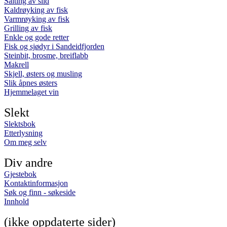
Salting av sild
Kaldrøyking av fisk
Varmrøyking av fisk
Grilling av fisk
Enkle og gode retter
Fisk og sjødyr i Sandeidfjorden
Steinbit, brosme, breiflabb
Makrell
Skjell, østers og musling
Slik åpnes østers
Hjemmelaget vin
Slekt
Slektsbok
Etterlysning
Om meg selv
Div andre
Gjestebok
Kontaktinformasjon
Søk og finn - søkeside
Innhold
(ikke oppdaterte sider)