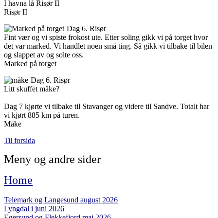
I havna lå Risør II
Risør II
Dag 6. Risør
Fint vær og vi spiste frokost ute. Etter soling gikk vi på torget hvor
det var marked. Vi handlet noen små ting. Så gikk vi tilbake til bilen
og slappet av og solte oss.
Marked på torget
Dag 6. Risør
Litt skuffet måke?
Dag 7 kjørte vi tilbake til Stavanger og videre til Sandve. Totalt har
vi kjørt 885 km på turen.
Måke
Til forsida
Meny og andre sider
Home
Telemark og Langesund august 2026
Lyngdal i juni 2026
Egersund og Flekkefjord mai 2026