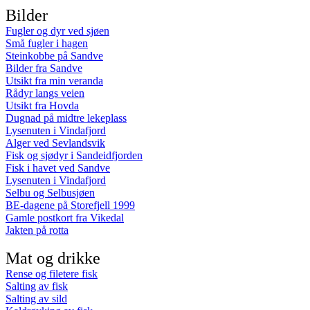
Bilder
Fugler og dyr ved sjøen
Små fugler i hagen
Steinkobbe på Sandve
Bilder fra Sandve
Utsikt fra min veranda
Rådyr langs veien
Utsikt fra Hovda
Dugnad på midtre lekeplass
Lysenuten i Vindafjord
Alger ved Sevlandsvik
Fisk og sjødyr i Sandeidfjorden
Fisk i havet ved Sandve
Lysenuten i Vindafjord
Selbu og Selbusjøen
BE-dagene på Storefjell 1999
Gamle postkort fra Vikedal
Jakten på rotta
Mat og drikke
Rense og filetere fisk
Salting av fisk
Salting av sild