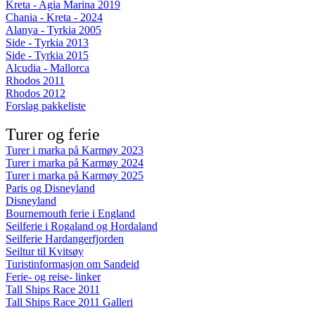
Kreta - Agia Marina 2019
Chania - Kreta - 2024
Alanya - Tyrkia 2005
Side - Tyrkia 2013
Side - Tyrkia 2015
Alcudia - Mallorca
Rhodos 2011
Rhodos 2012
Forslag pakkeliste
Turer og ferie
Turer i marka på Karmøy 2023
Turer i marka på Karmøy 2024
Turer i marka på Karmøy 2025
Paris og Disneyland
Disneyland
Bournemouth ferie i England
Seilferie i Rogaland og Hordaland
Seilferie Hardangerfjorden
Seiltur til Kvitsøy
Turistinformasjon om Sandeid
Ferie- og reise- linker
Tall Ships Race 2011
Tall Ships Race 2011 Galleri