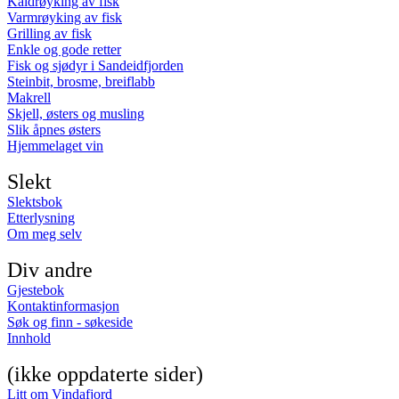
Kaldrøyking av fisk
Varmrøyking av fisk
Grilling av fisk
Enkle og gode retter
Fisk og sjødyr i Sandeidfjorden
Steinbit, brosme, breiflabb
Makrell
Skjell, østers og musling
Slik åpnes østers
Hjemmelaget vin
Slekt
Slektsbok
Etterlysning
Om meg selv
Div andre
Gjestebok
Kontaktinformasjon
Søk og finn - søkeside
Innhold
(ikke oppdaterte sider)
Litt om Vindafjord