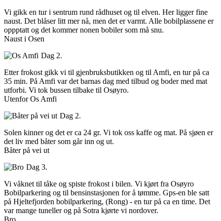
Vi gikk en tur i sentrum rund rådhuset og til elven. Her ligger fine
naust. Det blåser litt mer nå, men det er varmt. Alle bobilplassene er
oppptatt og det kommer nonen bobiler som må snu.
Naust i Osen
Dag 2.
Etter frokost gikk vi til gjenbruksbutikken og til Amfi, en tur på ca
35 min. På Amfi var det barnas dag med tilbud og boder med mat
utforbi. Vi tok bussen tilbake til Osøyro.
Utenfor Os Amfi
Dag 2.
Solen kinner og det er ca 24 gr. Vi tok oss kaffe og mat. På sjøen er
det liv med båter som går inn og ut.
Båter på vei ut
Dag 3.
Vi våknet til tåke og spiste frokost i bilen. Vi kjørt fra Osøyro
Bobilparkering og til bensinstasjonen for å tømme. Gps-en ble satt
på Hjeltefjorden bobilparkering, (Rong) - en tur på ca en time. Det
var mange tuneller og på Sotra kjørte vi nordover.
Bro