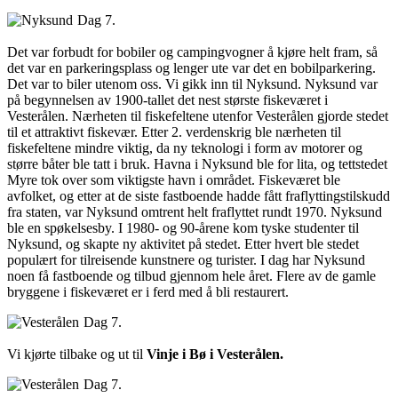
Dag 7.
Det var forbudt for bobiler og campingvogner å kjøre helt fram, så
det var en parkeringsplass og lenger ute var det en bobilparkering.
Det var to biler utenom oss. Vi gikk inn til Nyksund. Nyksund var
på begynnelsen av 1900-tallet det nest største fiskeværet i
Vesterålen. Nærheten til fiskefeltene utenfor Vesterålen gjorde stedet
til et attraktivt fiskevær. Etter 2. verdenskrig ble nærheten til
fiskefeltene mindre viktig, da ny teknologi i form av motorer og
større båter ble tatt i bruk. Havna i Nyksund ble for lita, og tettstedet
Myre tok over som viktigste havn i området. Fiskeværet ble
avfolket, og etter at de siste fastboende hadde fått fraflyttingstilskudd
fra staten, var Nyksund omtrent helt fraflyttet rundt 1970. Nyksund
ble en spøkelsesby. I 1980- og 90-årene kom tyske studenter til
Nyksund, og skapte ny aktivitet på stedet. Etter hvert ble stedet
populært for tilreisende kunstnere og turister. I dag har Nyksund
noen få fastboende og tilbud gjennom hele året. Flere av de gamle
bryggene i fiskeværet er i ferd med å bli restaurert.
Dag 7.
Vi kjørte tilbake og ut til
Vinje i Bø i Vesterålen.
Dag 7.