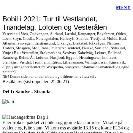
MENY
Bobil i 2021: Tur til Vestlandet,
Trøndelag, Lofoten og Vesterålen
Vi reiste til Voss, Gudvangen, Aurland, Lærdal, Kaupanger, Bøyabreen, Olden,
Loen, Stryn, Grodås, Norangsdalen, Hellesylt, Stranda, Tresfjord, Molde, Bud,
Atlanterhavsvegen, Kristiansund, Orkanger, Brekstad, Råkvågen, Namsos,
Trofors, Mosjøen, Mo i Rana, Polarsirkelsenteret, Fauske, Sortland, Nyksund,
Vinje i Bø i Vesterålen, Stokmarknes, Svolvær, Kabelvåg, Leknes, Ballstad,
Ramberg, Reine, Å i Lofoten, Nusfjord, Eggum, Henningsvær, Innhavet,
Steinkjær, Værdal, Tronrheim, Røros, Lillehammer, Vøringsfossen, Kinsarvik.
(Opplysninger er hentet fra Wikipedia, brosjyrer, informasjonsmateriell og egne
notater.)
NB! Denne siden er under arbeid og bildene har vi tatt selv
Besøkt av:
(sist oppdatert 25.06.21)
Del 1: Sandve - Stranda
Dag 1.
Etter frokost pakket vi i bilen og gjorde klar for reise. Vi satte på
syklene og fylte vann. Vi kom oss avgårde 13.15 og kjørte E134 og