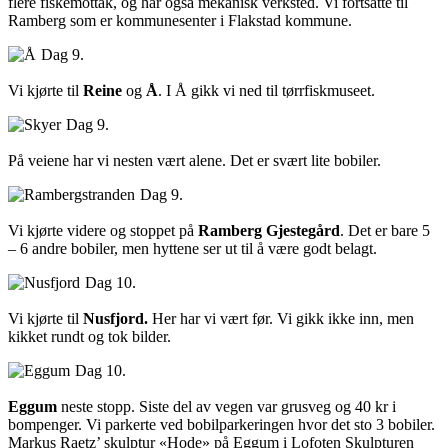
flere fiskemottak, og har også mekanisk verksted. Vi fortsatte til
Ramberg som er kommunesenter i Flakstad kommune.
Dag 9.
Vi kjørte til
Reine
og
Å
. I Å gikk vi ned til tørrfiskmuseet.
Dag 9.
På veiene har vi nesten vært alene. Det er svært lite bobiler.
Dag 9.
Vi kjørte videre og stoppet på
Ramberg Gjestegård
. Det er bare 5
– 6 andre bobiler, men hyttene ser ut til å være godt belagt.
Dag 10.
Vi kjørte til
Nusfjord.
Her har vi vært før. Vi gikk ikke inn, men
kikket rundt og tok bilder.
Dag 10.
Eggum
neste stopp. Siste del av vegen var grusveg og 40 kr i
bompenger. Vi parkerte ved bobilparkeringen hvor det sto 3 bobiler.
Markus Raetz’ skulptur «Hode» på Eggum i Lofoten Skulpturen