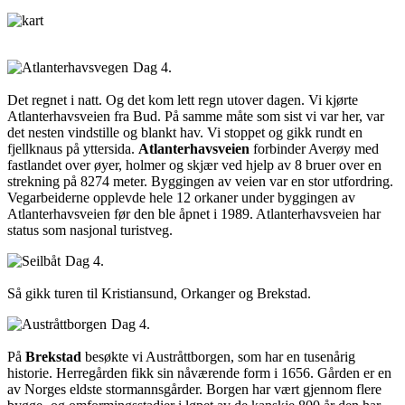
Dag 4.
Det regnet i natt. Og det kom lett regn utover dagen. Vi kjørte
Atlanterhavsveien fra Bud. På samme måte som sist vi var her, var
det nesten vindstille og blankt hav. Vi stoppet og gikk rundt en
fjellknaus på yttersida.
Atlanterhavsveien
forbinder Averøy med
fastlandet over øyer, holmer og skjær ved hjelp av 8 bruer over en
strekning på 8274 meter. Byggingen av veien var en stor utfordring.
Vegarbeiderne opplevde hele 12 orkaner under byggingen av
Atlanterhavsveien før den ble åpnet i 1989. Atlanterhavsveien har
status som nasjonal turistveg.
Dag 4.
Så gikk turen til Kristiansund, Orkanger og Brekstad.
Dag 4.
På
Brekstad
besøkte vi Austråttborgen, som har en tusenårig
historie. Herregården fikk sin nåværende form i 1656. Gården er en
av Norges eldste stormannsgårder. Borgen har vært gjennom flere