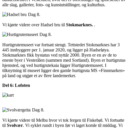
alle slag, gallerier, foto- og kunstutstillinger, og kulturhus.
Dag 8.
Vi kjørte videre over Hadsel bru til
Stokmarknes.
.
Dag 8.
Hurtigrutemuseet var fortsatt stengt. Tettstedet Stokmarknes har 3
445 innbyggere per 1. januar 2020, og ligger på Hadseløya.
Stokmarknes fikk bystatus ved nyttår 2000. Byen er en av de to
eneste byer i Vesterålen (sammen med Sortland). Byen er hurtigrutas
hjemsted, og ved hurtigrutekaia ligger Hurtigrutemuseet. I
tilknytning til museet ligger den gamle hurtigruta MS «Finnmarken»
på land og utgjør et av flere landemerker.
Del 6: Lofoten
Dag 8.
Vi kjørte videre til Melbu hvor vi tok fergen til Fiskebøl. Vi fortsatte
til
Svolvær
. Vi syklet rundt i byen før vi laget komle til middag. Vi