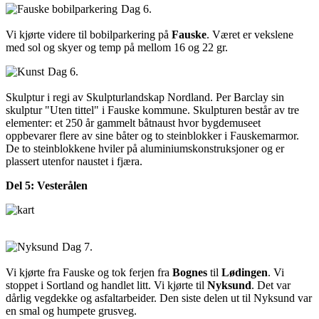
Dag 6.
Vi kjørte videre til bobilparkering på
Fauske
. Været er vekslene
med sol og skyer og temp på mellom 16 og 22 gr.
Dag 6.
Skulptur i regi av Skulpturlandskap Nordland. Per Barclay sin
skulptur "Uten tittel" i Fauske kommune. Skulpturen består av tre
elementer: et 250 år gammelt båtnaust hvor bygdemuseet
oppbevarer flere av sine båter og to steinblokker i Fauskemarmor.
De to steinblokkene hviler på aluminiumskonstruksjoner og er
plassert utenfor naustet i fjæra.
Del 5: Vesterålen
Dag 7.
Vi kjørte fra Fauske og tok ferjen fra
Bognes
til
Lødingen
. Vi
stoppet i Sortland og handlet litt. Vi kjørte til
Nyksund
. Det var
dårlig vegdekke og asfaltarbeider. Den siste delen ut til Nyksund var
en smal og humpete grusveg.