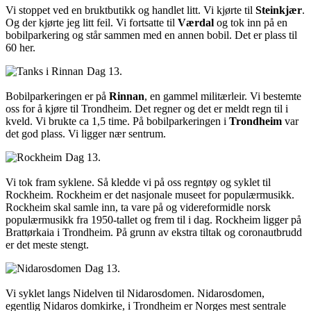
Vi stoppet ved en bruktbutikk og handlet litt. Vi kjørte til
Steinkjær
.
Og der kjørte jeg litt feil. Vi fortsatte til
Værdal
og tok inn på en
bobilparkering og står sammen med en annen bobil. Det er plass til
60 her.
Dag 13.
Bobilparkeringen er på
Rinnan
, en gammel militærleir. Vi bestemte
oss for å kjøre til Trondheim. Det regner og det er meldt regn til i
kveld. Vi brukte ca 1,5 time. På bobilparkeringen i
Trondheim
var
det god plass. Vi ligger nær sentrum.
Dag 13.
Vi tok fram syklene. Så kledde vi på oss regntøy og syklet til
Rockheim. Rockheim er det nasjonale museet for populærmusikk.
Rockheim skal samle inn, ta vare på og videreformidle norsk
populærmusikk fra 1950-tallet og frem til i dag. Rockheim ligger på
Brattørkaia i Trondheim. På grunn av ekstra tiltak og coronautbrudd
er det meste stengt.
Dag 13.
Vi syklet langs Nidelven til Nidarosdomen. Nidarosdomen,
egentlig Nidaros domkirke, i Trondheim er Norges mest sentrale