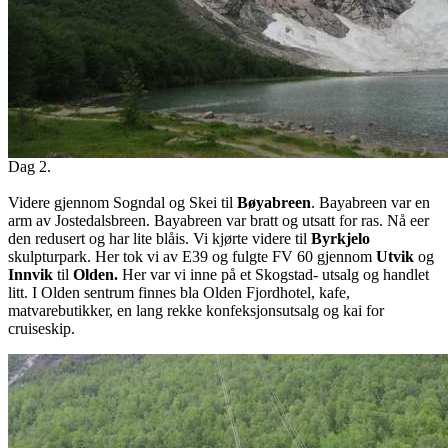
Dag 2.
Videre gjennom Sogndal og Skei til
Bøyabreen
. Bayabreen var en
arm av Jostedalsbreen. Bayabreen var bratt og utsatt for ras. Nå eer
den redusert og har lite blåis. Vi kjørte videre til
Byrkjelo
skulpturpark. Her tok vi av E39 og fulgte FV 60 gjennom
Utvik
og
Innvik
til
Olden.
Her var vi inne på et Skogstad- utsalg og handlet
litt. I Olden sentrum finnes bla Olden Fjordhotel, kafe,
matvarebutikker, en lang rekke konfeksjonsutsalg og kai for
cruiseskip.