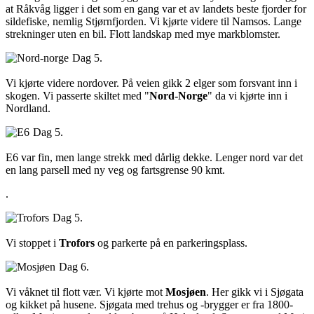
at Råkvåg ligger i det som en gang var et av landets beste fjorder for
sildefiske, nemlig Stjørnfjorden. Vi kjørte videre til Namsos. Lange
strekninger uten en bil. Flott landskap med mye markblomster.
Dag 5.
Vi kjørte videre nordover. På veien gikk 2 elger som forsvant inn i
skogen. Vi passerte skiltet med "
Nord-Norge
" da vi kjørte inn i
Nordland.
Dag 5.
E6 var fin, men lange strekk med dårlig dekke. Lenger nord var det
en lang parsell med ny veg og fartsgrense 90 kmt.
.
Dag 5.
Vi stoppet i
Trofors
og parkerte på en parkeringsplass.
Dag 6.
Vi våknet til flott vær. Vi kjørte mot
Mosjøen
. Her gikk vi i Sjøgata
og kikket på husene. Sjøgata med trehus og -brygger er fra 1800-