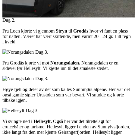
Dag 2.
Fra Loen kjørte vi gjennom
Stryn
til
Grodås
hvor vi fant en plass
for natten. Været har vært skiftende, men varmt 20 - 24 gr. Litt regn
i kveld.
Dag 3.
Fra Grodås kjørte vi mot
Norangsdalen.
Norangsdalen er en
sidevei før Hellesylt. Vi kjørte inn til det smaleste stedet.
Dag 3.
Høye fjell og deler av det som kalles Sunnmørs-alpene. Her var det
også gamle støler Urastølen som var bevart. Vi snudde og kjørte
tilbake igjen.
Dag 3.
Vi svingte ned i
Hellesylt.
Også her var det tilrettelagt for
cruicebåter og turisme. Hellesylt ligger i enden av Sunnylvsfjorden,
ikke langt fra den mer kjente Geirangerfjorden. Hellesylt ligger