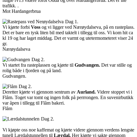
fulgte rv13 videre forbi Odda og over Hardangerbrua. Det er lite
trafikk. .
Mot Hardangerbrua
Dag 1.
Vi kjørte forbi
Voss
og vi ligger ved Nærøydalseva, på en rasteplass.
Det er bare en tysk liten bil med taktelt i tillegg til oss. Vi kom hit ca
kl 19 og har laget middag. Det er varmt og utetermometeret viser 24
gr.
Nærøydalseva
Dag 2.
Vi startet fra rasteplassen og kjørte til
Gudvangen.
Det var stille og
rolig både i fjorden og på land.
Gudvangen.
Dag 2.
Deretter kjørte vi gjennom sentrum av
Aurland.
Videre stoppet vi i
Flåm. Toget var tomt og ingen folk på perrrongen. En suvenirbutikk
var åpen i tillegg til Flåm bakeri.
Flåm
Dag 2.
Vi kjøpte oss noe kaffemat og kjørte videre gjennom verdens lengste
tunell Lærdalstunnellen til
Lærdal.
Her kjørte vi sakte gjennom