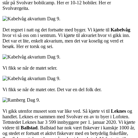
står på Svolvær bobilcamp. Her er 10-12 bobiler. Her er
Svolværgeita.
Dag 9.
Det regnet i natt og det fortsatte med byger. Vi kjørte til
Kabelvåg
hvor vi så oss om i sentrum. Vi kjørte til akvariet hvor vi gikk inn.
Det var et lite, enkelt akvarium, men det var koselig og verd et
besøk. Her er torsk og sei.
Dag 9.
Vi fikk se når de matet seler.
Dag 9.
Vi fikk se når de matet oter. Det var en del folk der.
Dag 9.
Vi gikk utenfor museet som var like ved. Så kjørte vi til
Leknes
og
handlet. Leknes er sammen med Svolvær en av to byer i Lofoten.
Tettstedet Leknes har 3 599 innbyggere per 1. januar 2020. Vi kjørte
videre til
Ballstad
. Ballstad har nok vært fiskevær i kanskje 1000 år,
og stedet er fortsatt et aktivt fiskevær med en betydelig fiskeflåte,