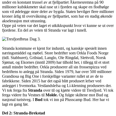
under en konstant trussel av at fjellpartiet Åkernesremna på 90
millioner kubikkmeter skal rase ut i fjorden og skape en flodbølge
som vil ødelegge store deler av bygda. Staten bevilger flere millioner
kroner årlig til overvåkning av fjellpartiet, som har en stadig økende
akselerasjon mot utrasning.
Oppe på veien var det laget et utkikkspunkt hvor vi kunne se ut over
fjordene. En del av veien til Stranda var lagt i tunell.
Dag 3.
Stranda kommune er kjent for industri, og kanskje spesielt innen
næringsmiddel og møbel. Store bedrifter som Orkla Foods Norge
(tidl. Stabburet), Grilstad, Langlo, Ole Ringdal, Slettvoll, Norsk
Sjømat, og Ekornes (inntil 2009) har tilhold her, i tillegg til et stort
antall mindre bedrifter. Orkla produserer all sin frossenpizza ved
bedriftens to anlegg på Stranda. Siden 1979, har over 500 millioner
Grandiosa og Big One i forskjellige varianter rullet ut av de to
fabrikkene. Siden 2015 har det også blitt produsert lefser ved
anlegget i Svemorka. Vestlandslefsa og Li-klenning produseres der.
Vi tok ferga fra
Stranda
over til og kjørte videre til Tresfjord. Vi tok
ferga videre fra Vestnes til
Molde.
Og fulgte skiltene mot Bud og
nasjonal turistveg. I
Bud
tok vi inn på Plusscamp Bud. Her har vi
lagt en gang før.
Del 2: Stranda-Brekstad