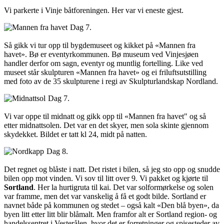
Vi parkerte i Vinje båtforeningen. Her var vi eneste gjest.
Dag 7.
Så gikk vi tur opp til bygdemuseet og kikket på «Mannen fra
havet». Bø er eventyrkommunen. Bø museum ved Vinjesjøen
handler derfor om sagn, eventyr og muntlig fortelling. Like ved
museet står skulpturen «Mannen fra havet» og ei friluftsutstilling
med foto av de 35 skulpturene i regi av Skulpturlandskap Nordland.
Dag 7.
Vi var oppe til midnatt og gikk opp til «Mannen fra havet" og så
etter midnattsolen. Det var en det skyer, men sola skinte gjennom
skydekket. Bildet er tatt kl 24, midt på natten.
Dag 8.
Det regnet og blåste i natt. Det ristet i bilen, så jeg sto opp og snudde
bilen opp mot vinden. Vi sov til litt over 9. Vi pakket og kjørte til
Sortland
. Her la hurtigruta til kai. Det var solformørkelse og solen
var framme, men det var vanskelig å få et godt bilde. Sortland er
navnet både på kommunen og stedet – også kalt «Den blå byen», da
byen litt etter litt blir blåmalt. Men framfor alt er Sortland region- og
handelssentret i Vesterålen, hvor det er forretninger og spisesteder av