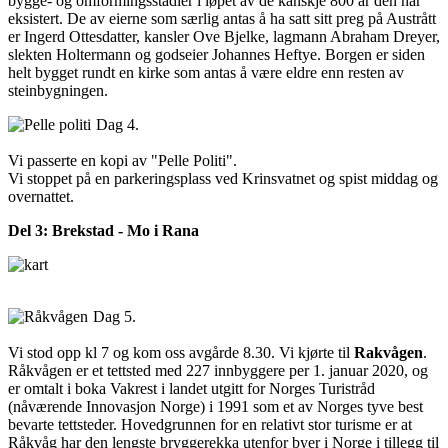
bygge- og omformingsstadier i løpet av de kanskje 800 år den har
eksistert. De av eierne som særlig antas å ha satt sitt preg på Austrått
er Ingerd Ottesdatter, kansler Ove Bjelke, lagmann Abraham Dreyer,
slekten Holtermann og godseier Johannes Heftye. Borgen er siden
helt bygget rundt en kirke som antas å være eldre enn resten av
steinbygningen.
Dag 4.
Vi passerte en kopi av "Pelle Politi".
Vi stoppet på en parkeringsplass ved Krinsvatnet og spist middag og
overnattet.
Del 3: Brekstad - Mo i Rana
Dag 5.
Vi stod opp kl 7 og kom oss avgårde 8.30. Vi kjørte til
Rakvågen
.
Råkvågen er et tettsted med 227 innbyggere per 1. januar 2020, og
er omtalt i boka Vakrest i landet utgitt for Norges Turistråd
(nåværende Innovasjon Norge) i 1991 som et av Norges tyve best
bevarte tettsteder. Hovedgrunnen for en relativt stor turisme er at
Råkvåg har den lengste bryggerekka utenfor byer i Norge i tillegg til