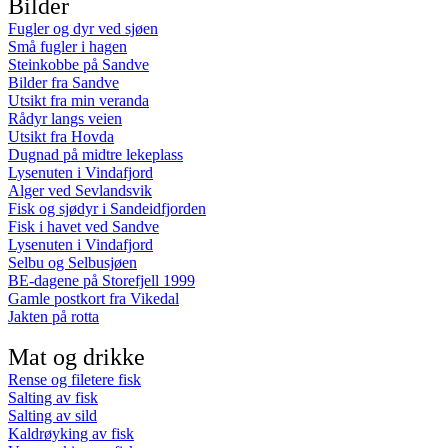
Bilder
Fugler og dyr ved sjøen
Små fugler i hagen
Steinkobbe på Sandve
Bilder fra Sandve
Utsikt fra min veranda
Rådyr langs veien
Utsikt fra Hovda
Dugnad på midtre lekeplass
Lysenuten i Vindafjord
Alger ved Sevlandsvik
Fisk og sjødyr i Sandeidfjorden
Fisk i havet ved Sandve
Lysenuten i Vindafjord
Selbu og Selbusjøen
BE-dagene på Storefjell 1999
Gamle postkort fra Vikedal
Jakten på rotta
Mat og drikke
Rense og filetere fisk
Salting av fisk
Salting av sild
Kaldrøyking av fisk