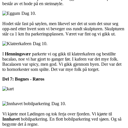
består av et hode på en steinsøyle.
Dag 10.
Hodet står fast på søylen, men likevel ser det ut som det snur seg
opp-ned etter hvert som vi beveger oss rundt skulpturen. Skulpturen
står ca 1 km fra parkeringsplassen. Været var fint og vi gikk ut.
Dag 10.
I
Henningsvær
parkerte vi og gikk til klatrerkafeen og bestillte
bacalao, noe vi har gjort to ganger før. I kafeen var det mye folk.
Bacalaoen var spicy, men god. Vi gikk gjennom byen. Der var det
to hornorkester som spilte. Det var mye folk på torget.
Del 7: Bognes - Røros
Dag 10.
Vi kjørte mot Lødingen og tok ferja over fjorden. Vi kjørte til
Innhavet
bobilparkering. En flott bobilparkering ved sjøen. Og så
begynte det å regne.