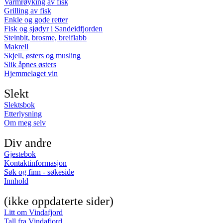
Varmrøyking av fisk
Grilling av fisk
Enkle og gode retter
Fisk og sjødyr i Sandeidfjorden
Steinbit, brosme, breiflabb
Makrell
Skjell, østers og musling
Slik åpnes østers
Hjemmelaget vin
Slekt
Slektsbok
Etterlysning
Om meg selv
Div andre
Gjestebok
Kontaktinformasjon
Søk og finn - søkeside
Innhold
(ikke oppdaterte sider)
Litt om Vindafjord
Tall fra Vindafjord