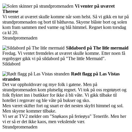
Vi venter på uværet
Therese
Vi ventet at uværet skulle komme når som helst. Så vi gikk en tur på
strandpromenaden og bort til båthavna. Skyene blåste bort og solen
kom fram sammen med varme og blå himmel. Regnet kom torsdag
ca kl 20.
Strandpromenaden
Sildabord på The litle mermaid
Fredag. Vi ventet fremdeles at uværet skulle komme. Etter noen få
regnbyger gikk vi på sildabord på "The little Mermaid".
Sildabord
Rødt flagg på Las Vistas
stranden
Det var oppholdsvær og mye folk i gatene. Men på
strandpromenaden kom plutselig regnet. Vi tok på oss regntøyet og
folk flyktet inn i butikker for ikke å bli våte. Vi gikk tilbake til
hotellet i regnvær og ble våte på bukser og sko.
Men været skifter fort og snart er det nesten skyfri himmel og sol.
Men skyene kommer tilbake.
Vi ser at TV2 melder om "Snøkaos på ferieøya" Tenerife. Men her
vi er så er det ikke kaos, men vekslende vær.
Strandpromenaden