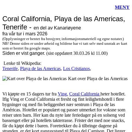
MENY
Coral California, Playa de las Americas,
Tenerife -
en del av Kanariøyene
fra vår tur i mars 2026
(Opplysninger er hentet fra brosjyrer, informasjonsmateriell og egne notater.)
NB! Denne siden er under arbeid og bildene har vi tatt selv med unntak av kart
som er hentet fra google maps.
Siden er vist
ganger.
(sist oppdatert 30.03.26 kl 11.00)
Lenke til Wikipedia:
Tenerife
,
Playa de las Americas
,
Los Cristianos
,
Kart over Playa de las Americas
Vi kjøpte en 15 dagers tur fra
Ving.
Coral California
heter hotellet.
Iflg Ving er Coral California et fresht og fint leilighetshotell i flere
bygninger og med fin beliggenhet nær sentrum i Playa de las
Américas. Hotellet er populært og passer utmerket for voksne som
reiser uten barn. Her kan du nyte late feriedager på en solseng ved
bassenget eller på hotellets takterrasse. Frister det med noe snacks,
får du kjøpt dette i baren. Foretrekker du å tilbringe dagene på
stranden, er det kort gangavstand til Playa del Camison. Det ligger