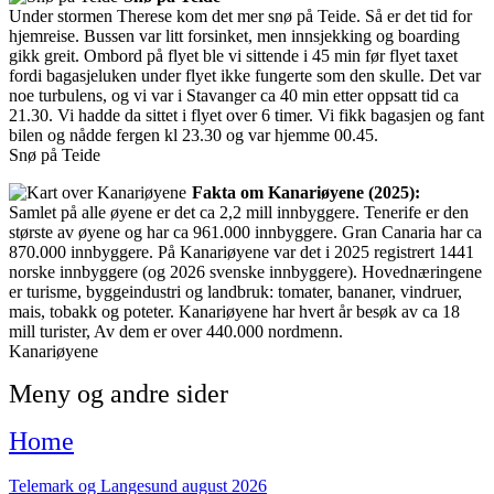
Under stormen Therese kom det mer snø på Teide. Så er det tid for
hjemreise. Bussen var litt forsinket, men innsjekking og boarding
gikk greit. Ombord på flyet ble vi sittende i 45 min før flyet taxet
fordi bagasjeluken under flyet ikke fungerte som den skulle. Det var
noe turbulens, og vi var i Stavanger ca 40 min etter oppsatt tid ca
21.30. Vi hadde da sittet i flyet over 6 timer. Vi fikk bagasjen og fant
bilen og nådde fergen kl 23.30 og var hjemme 00.45.
Snø på Teide
Fakta om Kanariøyene (2025):
Samlet på alle øyene er det ca 2,2 mill innbyggere. Tenerife er den
største av øyene og har ca 961.000 innbyggere. Gran Canaria har ca
870.000 innbyggere. På Kanariøyene var det i 2025 registrert 1441
norske innbyggere (og 2026 svenske innbyggere). Hovednæringene
er turisme, byggeindustri og landbruk: tomater, bananer, vindruer,
mais, tobakk og poteter. Kanariøyene har hvert år besøk av ca 18
mill turister, Av dem er over 440.000 nordmenn.
Kanariøyene
Meny og andre sider
Home
Telemark og Langesund august 2026