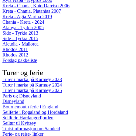
Ayia Napa - Kypros 2000
Kreta - Chania, Kato Daretso 2006
Kreta - Chania, Platanias 2007
Kreta - Agia Marina 2019
Chania - Kreta - 2024
Alanya - Tyrkia 2005
Side - Tyrkia 2013
Side - Tyrkia 2015
Alcudia - Mallorca
Rhodos 2011
Rhodos 2012
Forslag pakkeliste
Turer og ferie
Turer i marka på Karmøy 2023
Turer i marka på Karmøy 2024
Turer i marka på Karmøy 2025
Paris og Disneyland
Disneyland
Bournemouth ferie i England
Seilferie i Rogaland og Hordaland
Seilferie Hardangerfjorden
Seiltur til Kvitsøy
Turistinformasjon om Sandeid
Ferie- og reise- linker