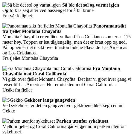
Så ble det sol og varmt igjen
Og folk la seg atter ved bassenget for å bli brune
Fra vår leilighet
Panoramautsikt
fra fjellet Montaña Chayofita
Montaña Chayofita er en liten vulkan i Los Cristianos som er ca 115
meter høy. Toppen er lett tilgjengelig, men det er bratt opp og ned.
På toppen er det utsikt over turistområdene Playa de Las Américas
og Los Cristianos.
Fra fjellet Montaña Chayofita
Fra Montaña
Chayofita mot Coral California
Vi gikk over fjellet Montaña Chayofita. Det har vi gjort hver gang vi
reiser til Las Americas. Her er utsikten mot Coral California.
Utsikt fra fjellet
Gekkoer langs gangveien
Ved sykehuset er det en gangvei hvor gekkoene liker seg i en ur.
Gekko
Parken utenfor sykehuset
Mellom fjellet og Coral California går vi gjennom parken utenfor
sykehuset.