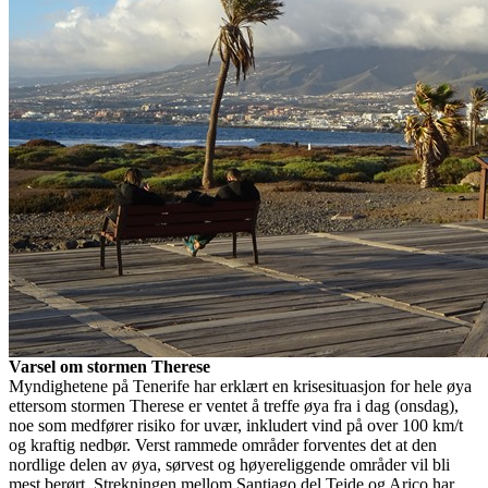
Varsel om stormen Therese
Myndighetene på Tenerife har erklært en krisesituasjon for hele øya
ettersom stormen Therese er ventet å treffe øya fra i dag (onsdag),
noe som medfører risiko for uvær, inkludert vind på over 100 km/t
og kraftig nedbør. Verst rammede områder forventes det at den
nordlige delen av øya, sørvest og høyereliggende områder vil bli
mest berørt. Strekningen mellom Santiago del Teide og Arico har