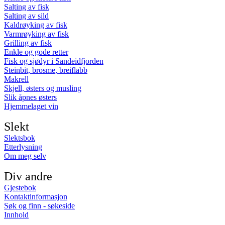
Salting av fisk
Salting av sild
Kaldrøyking av fisk
Varmrøyking av fisk
Grilling av fisk
Enkle og gode retter
Fisk og sjødyr i Sandeidfjorden
Steinbit, brosme, breiflabb
Makrell
Skjell, østers og musling
Slik åpnes østers
Hjemmelaget vin
Slekt
Slektsbok
Etterlysning
Om meg selv
Div andre
Gjestebok
Kontaktinformasjon
Søk og finn - søkeside
Innhold