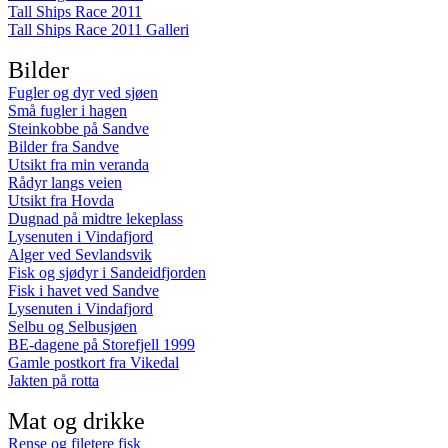
Tall Ships Race 2011
Tall Ships Race 2011 Galleri
Bilder
Fugler og dyr ved sjøen
Små fugler i hagen
Steinkobbe på Sandve
Bilder fra Sandve
Utsikt fra min veranda
Rådyr langs veien
Utsikt fra Hovda
Dugnad på midtre lekeplass
Lysenuten i Vindafjord
Alger ved Sevlandsvik
Fisk og sjødyr i Sandeidfjorden
Fisk i havet ved Sandve
Lysenuten i Vindafjord
Selbu og Selbusjøen
BE-dagene på Storefjell 1999
Gamle postkort fra Vikedal
Jakten på rotta
Mat og drikke
Rense og filetere fisk