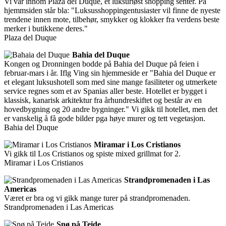
Vi var innom Plaza del Duque, et luksuriøst shopping senter. På
hjemmsiden står bla: "Luksusshoppingentusiaster vil finne de nyeste
trendene innen mote, tilbehør, smykker og klokker fra verdens beste
merker i butikkene deres."
Plaza del Duque
Bahia del Duque
Kongen og Dronningen bodde på Bahia del Duque på feien i
februar-mars i år. Iflg Ving sin hjemmeside er "Bahia del Duque er
et elegant luksushotell som med sine mange fasiliteter og utmerkete
service regnes som et av Spanias aller beste. Hotellet er bygget i
klassisk, kanarisk arkitektur fra århundreskiftet og består av en
hovedbygning og 20 andre bygninger." Vi gikk til hotellet, men det
er vanskelig å få gode bilder pga høye murer og tett vegetasjon.
Bahia del Duque
Miramar i Los Cristianos
Vi gikk til Los Cristianos og spiste mixed grillmat for 2.
Miramar i Los Cristianos
Strandpromenaden i Las
Americas
Været er bra og vi gikk mange turer på strandpromenaden.
Strandpromenaden i Las Americas
Snø på Teide