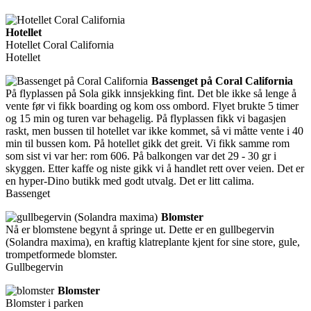
Hotellet
Hotellet Coral California
Hotellet
Bassenget på Coral California
På flyplassen på Sola gikk innsjekking fint. Det ble ikke så lenge å
vente før vi fikk boarding og kom oss ombord. Flyet brukte 5 timer
og 15 min og turen var behagelig. På flyplassen fikk vi bagasjen
raskt, men bussen til hotellet var ikke kommet, så vi måtte vente i 40
min til bussen kom. På hotellet gikk det greit. Vi fikk samme rom
som sist vi var her: rom 606. På balkongen var det 29 - 30 gr i
skyggen. Etter kaffe og niste gikk vi å handlet rett over veien. Det er
en hyper-Dino butikk med godt utvalg. Det er litt calima.
Bassenget
Blomster
Nå er blomstene begynt å springe ut. Dette er en gullbegervin
(Solandra maxima), en kraftig klatreplante kjent for sine store, gule,
trompetformede blomster.
Gullbegervin
Blomster
Blomster i parken