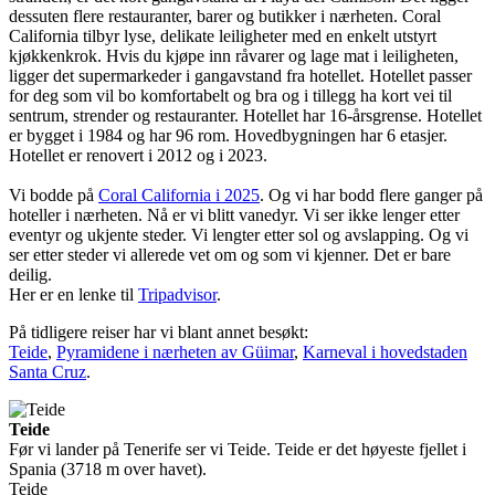
dessuten flere restauranter, barer og butikker i nærheten. Coral
California tilbyr lyse, delikate leiligheter med en enkelt utstyrt
kjøkkenkrok. Hvis du kjøpe inn råvarer og lage mat i leiligheten,
ligger det supermarkeder i gangavstand fra hotellet. Hotellet passer
for deg som vil bo komfortabelt og bra og i tillegg ha kort vei til
sentrum, strender og restauranter. Hotellet har 16-årsgrense. Hotellet
er bygget i 1984 og har 96 rom. Hovedbygningen har 6 etasjer.
Hotellet er renovert i 2012 og i 2023.
Vi bodde på
Coral California i 2025
. Og vi har bodd flere ganger på
hoteller i nærheten. Nå er vi blitt vanedyr. Vi ser ikke lenger etter
eventyr og ukjente steder. Vi lengter etter sol og avslapping. Og vi
ser etter steder vi allerede vet om og som vi kjenner. Det er bare
deilig.
Her er en lenke til
Tripadvisor
.
På tidligere reiser har vi blant annet besøkt:
Teide
,
Pyramidene i nærheten av Güimar
,
Karneval i hovedstaden
Santa Cruz
.
Teide
Før vi lander på Tenerife ser vi Teide. Teide er det høyeste fjellet i
Spania (3718 m over havet).
Teide